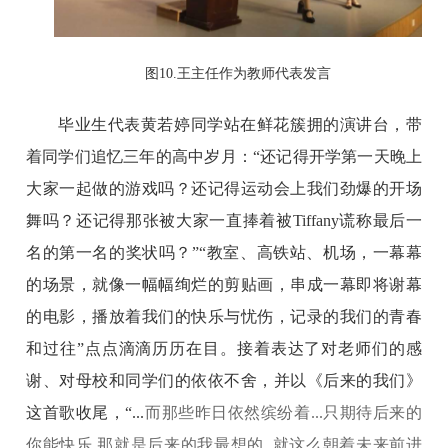
图
10.王主任作为教师代表发言
毕业生代表黄若婷同学站在鲜花簇拥的演讲台，带
着同学们追忆三年的高中岁月：
“还记得开学第一天晚上
大家一起做的游戏吗？还记得运动会上我们劲爆的开场
舞吗？还记得那张被大家一直捧着被Tiffany谎称最后一
名的第一名的奖状吗？”“教室、高铁站、机场，一幕幕
的场景，就像一幅幅绚烂的剪贴画，串成一幕即将谢幕
的电影，播放着我们的快乐与忧伤，记录的我们的青春
和过往”点点滴滴历历在目。接着表达了对老师们的感
谢、对母校和同学们的依依不舍，并以《后来的我们》
这首歌收尾，“
...
而那些昨日依然缤纷着
...
只期待后来的
你能快乐
,
那就是后来的我最想的
..
就这么朝着未来前进