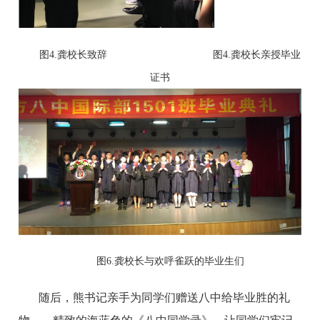
图
4.龚校长致辞
图
4.龚校长亲授毕业
证书
图
6.龚校长与欢呼雀跃的毕业生们
随
后，熊书记亲手为同学们赠送八中给毕业胜的礼