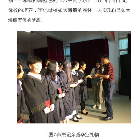
物
——精致的海蓝色的《八中同学录》，让同学们牢记
母校的培养，牢记母校如大海般的胸怀，去
实现自己如大
海般宏伟的梦想。
图
7.熊书记亲赠毕业礼物