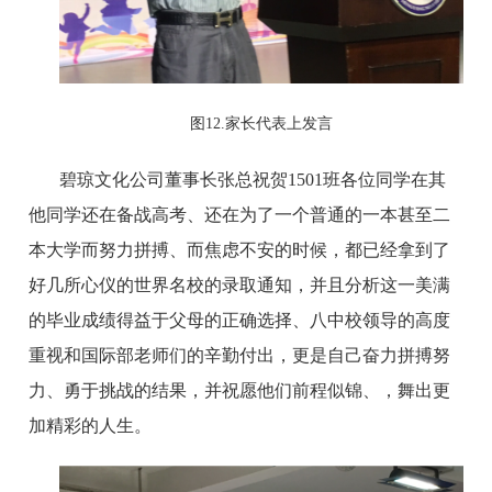
图
12.家长代表上发言
碧琼文化公司董事长张总
祝贺
1501
班各位同学
在其
他同学还在备战高考、还在为了一个普通的一本甚至二
本大学而努力拼搏、而焦虑不安的时候，都已经拿到了
好几所
心仪的
世界名校的录取通知
，
并且分析这一美满
的毕业成绩得益于父母的正确选择、八中校领导的高度
重视和国际部老师们的辛勤付出，更是自己奋力
拼搏努
力
、
勇于挑战
的结果，并
祝愿
他
们前程似锦、
，
舞出更
加精彩的人生
。