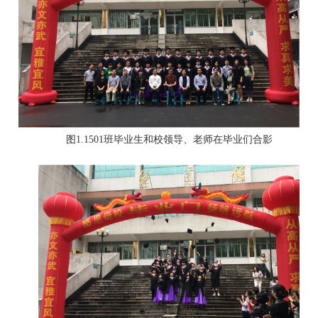
图
1.1501班毕业
生和校领导、老师
在毕业们
合影