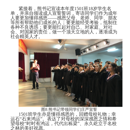
紧接着，熊书记宣读本年度
1501班18岁学生名
单，并亲自领读成人宣誓誓词，寄语同学们作为成年
人
要更加懂得感恩
——
感恩父母、
老师
、
同学、朋友
等
所有帮助
他们
成长的人
；
要更能经受考验
，
抵制住
各种不良诱惑
；
要更能扛起对自己、对家庭、对社
会、对国家的责任，
做
一个顶天立地的人
，逐渐成为
社会精英
人才
。
图
8.熊书记带领同学们庄严宣誓
1501班学生亦是懂得感恩的，回赠母校礼物：幸
运石“石来鸿运”。表达了对母校的深深感恩之情和希
望母校“时时有鸿运，代代出栋梁”、永久屹立于名校
之林的美好祝愿。