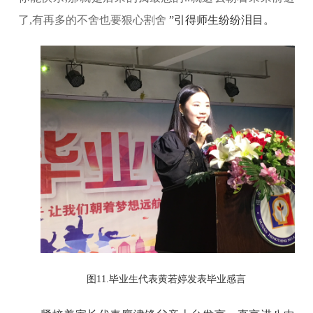
了
,
有再多的不
舍
也要狠心
割舍
”引得师生纷纷泪目。
图
11.毕业生代表黄若婷发表毕业感言