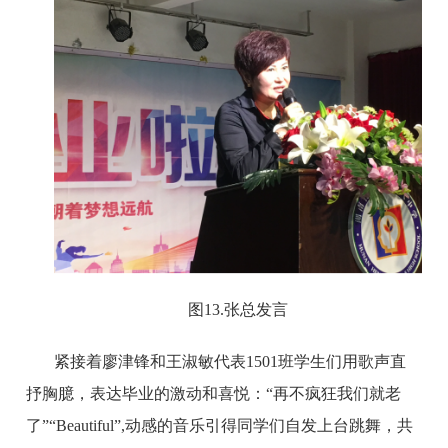
图
13.张总发言
紧接着廖津锋和王淑敏代表
1501班学生们用歌声直
抒胸臆，表达毕业的激动和喜悦：“再不疯狂我们就老
了”“Beautiful”,动感的音乐引得同学们自发上台跳舞，共