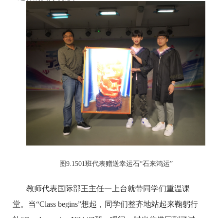
图
9.1501班代表赠送
幸运石
“石来鸿运”
教师代表国际部王主任一上台就带同学们重温课
堂。当
“Class begins”想起，同学们整齐地站起来鞠躬行