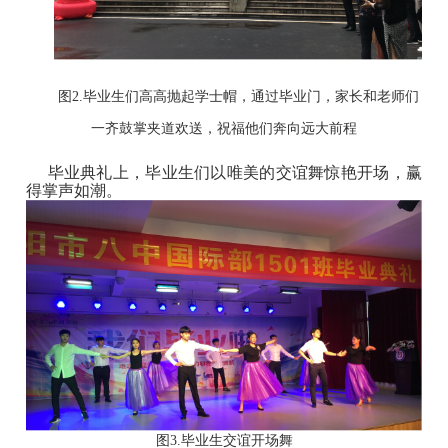
图
2.毕业生们高高抛起学士帽，
通过毕业门，
家长和老师们
一齐鼓掌
夹道欢送，祝福他们奔向远大前程
毕业典礼上，毕业生们以唯美的交谊舞惊艳开场，赢
得掌声如潮。
图
3.毕业生交谊开场舞