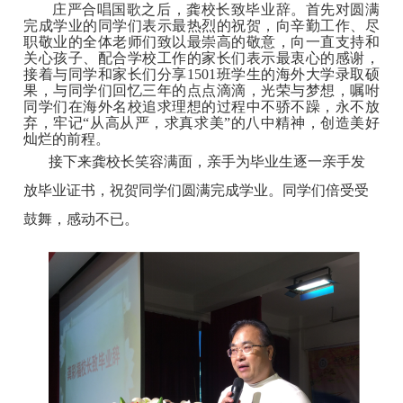
庄严合唱国歌之后，龚校长致毕业辞。首先对
圆满
完成学业的同学们表示最热烈的祝贺
，
向辛勤工作、尽
职敬业的全体老师
们
致以最崇高的敬意
，
向一直支持和
关心孩子、配合学校工作的家长们表示最衷心的感谢，
接着与同学和家长们分享
1501班学生的海外大学录取硕
果，与同学们回忆三年的点点滴滴，光荣与梦想，嘱咐
同学们在海外名校追求理想的过程中不骄不躁，永不放
弃，牢记“从高从严，求真求美”的八中精神，创造美好
灿烂的前程。
接下来龚校长笑容满面，亲手为毕业生逐一亲手发
放毕业证书，祝贺同学们圆满完成学业。同学们
倍受
受
鼓舞，感动不已。