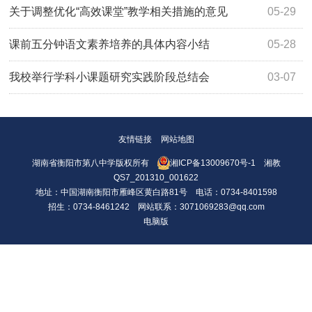
关于调整优化“高效课堂”教学相关措施的意见
05-29
课前五分钟语文素养培养的具体内容小结
05-28
我校举行学科小课题研究实践阶段总结会
03-07
友情链接
网站地图
湖南省衡阳市第八中学版权所有
湘ICP备13009670号-1
湘教
QS7_201310_001622
地址：中国湖南衡阳市雁峰区黄白路81号 电话：0734-8401598
招生：0734-8461242 网站联系：3071069283@qq.com
电脑版