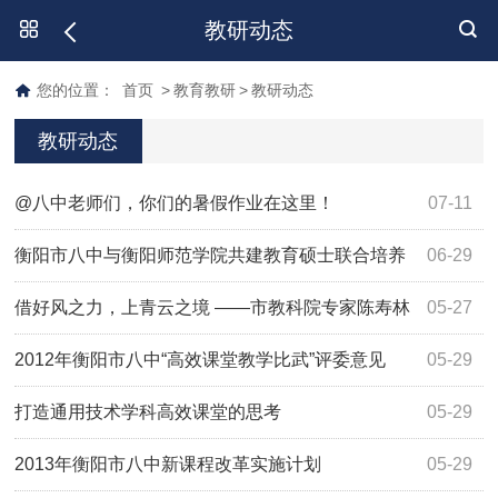
教研动态
您的位置：
首页
>
教育教研
>
教研动态
教研动态
@八中老师们，你们的暑假作业在这里！
07-11
衡阳市八中与衡阳师范学院共建教育硕士联合培养
06-29
基地
借好风之力，上青云之境 ——市教科院专家陈寿林
05-27
莅临我校为高三学子做高考作文讲座
2012年衡阳市八中“高效课堂教学比武”评委意见
05-29
打造通用技术学科高效课堂的思考
05-29
2013年衡阳市八中新课程改革实施计划
05-29